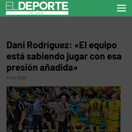
Dani Rodríguez: «El equipo
está sabiendo jugar con esa
presión añadida»
3 Dic 2023