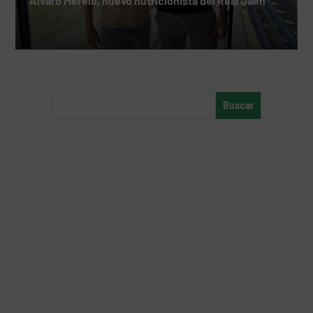
Álvaro Merelo, nuevo nutricionista del Real Jaén