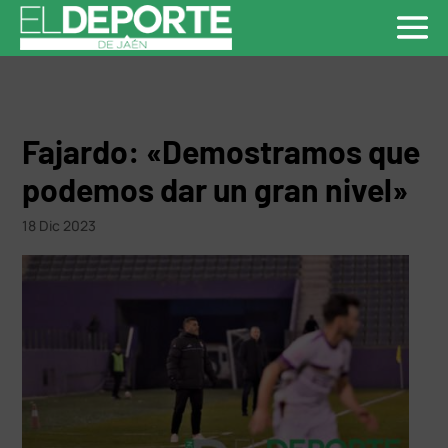
Fajardo: «Demostramos que
podemos dar un gran nivel»
18 Dic 2023