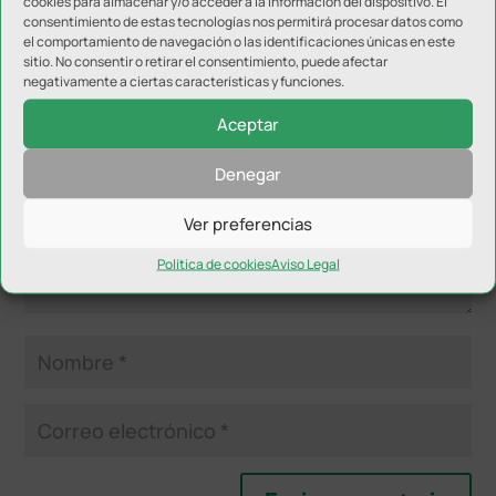
cookies para almacenar y/o acceder a la información del dispositivo. El
consentimiento de estas tecnologías nos permitirá procesar datos como
Enviar comentario
el comportamiento de navegación o las identificaciones únicas en este
sitio. No consentir o retirar el consentimiento, puede afectar
Tu dirección de correo electrónico no será publicada.
Los
negativamente a ciertas características y funciones.
campos obligatorios están marcados con
*
Aceptar
Denegar
Ver preferencias
Política de cookies
Aviso Legal