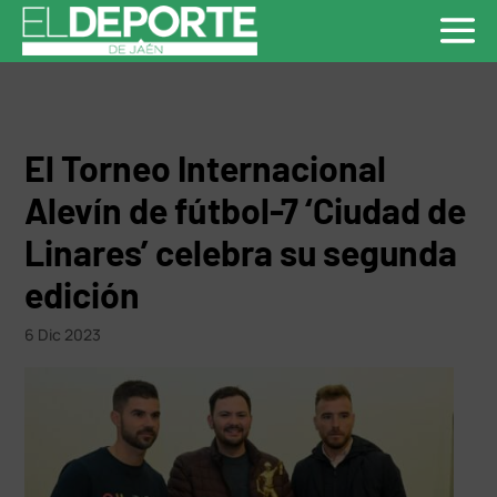
El Torneo Internacional
Alevín de fútbol-7 ‘Ciudad de
Linares’ celebra su segunda
edición
6 Dic 2023