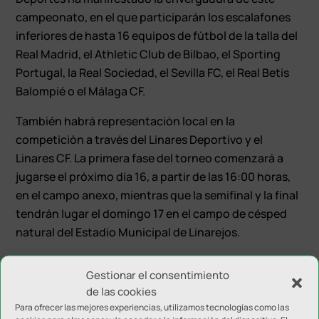
campeonato, en el que participarán los escalafones
inferiores de hasta 16 equipos de fútbol de la talla del
Real Madrid, el Athletic Club de Bilbao, el Sporting
Portugal, la Real Sociedad, el Sevilla FC, el Real Betis
Balompié o el Málaga CF.
También habrá representación local en la
competición a través del Linares Deportivo y el
Linares CF. La primera fase del torneo comenzará a
jugarse el próximo día 16, a partir de las 16:00 horas,
en el campo anexo, mientras que la semifinal y la final
tendrán lugar el domingo 17 en el campo de césped
natural del Estadio Municipal de Linarejos.
Gestionar el consentimiento
de las cookies
Para ofrecer las mejores experiencias, utilizamos tecnologías como las