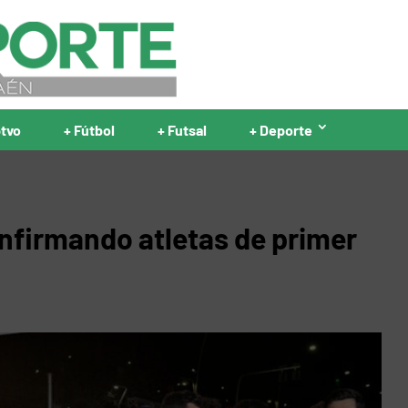
ptvo
+ Fútbol
+ Futsal
+ Deporte
nfirmando atletas de primer