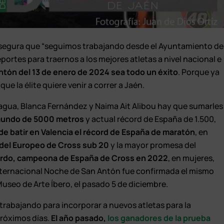
 asegura que “seguimos trabajando desde el Ayuntamiento de
ortes para traernos a los mejores atletas a nivel nacional e
ntón del 13 de enero de 2024 sea todo un éxito
. Porque ya
ue la élite quiere venir a correr a Jaén.
iagua, Blanca Fernández y Naima Ait Alibou hay que sumarles
mundo de 5000 metros
y actual récord de España de 1.500,
de batir en Valencia el récord de España de maratón
, en
 del Europeo de Cross sub 20
y la mayor promesa del
ardo, campeona de España de Cross en 2022
, en mujeres,
Internacional Noche de San Antón fue confirmada el mismo
 Museo de Arte Íbero, el pasado 5 de diciembre.
trabajando para incorporar a nuevos atletas para la
próximos días.
El año pasado,
los ganadores de la prueba