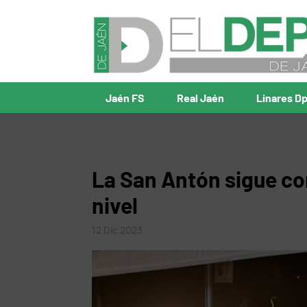
Jaén FS
Real Jaén
Linares D
La San Antón sigue co
nivel
12 Dic 2023