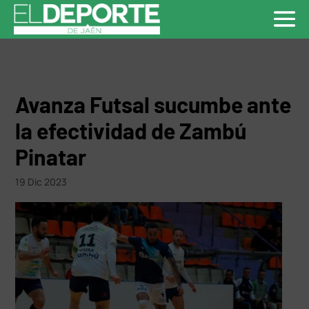
Avanza Futsal sucumbe ante
la efectividad de Zambú
Pinatar
19 Dic 2023