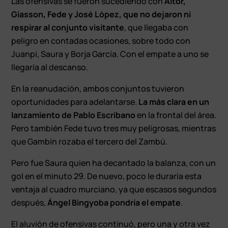
Las ofensivas se fueron sucediendo con
Aitor,
Giasson, Fede y José López, que no dejaron ni
respirar al conjunto visitante
, que llegaba con
peligro en contadas ocasiones, sobre todo con
Juanpi, Saura y Borja García. Con el empate a uno se
llegaría al descanso.
En la reanudación, ambos conjuntos tuvieron
oportunidades para adelantarse.
La más clara en un
lanzamiento de Pablo Escribano
en la frontal del área.
Pero también Fede tuvo tres muy peligrosas, mientras
que Gambín rozaba el tercero del Zambú.
Pero fue Saura quien ha decantado la balanza, con un
gol en el minuto 29. De nuevo, poco le duraría esta
ventaja al cuadro murciano, ya que escasos segundos
después,
Ángel Bingyoba pondría el empate
.
El aluvión de ofensivas continuó, pero una y otra vez