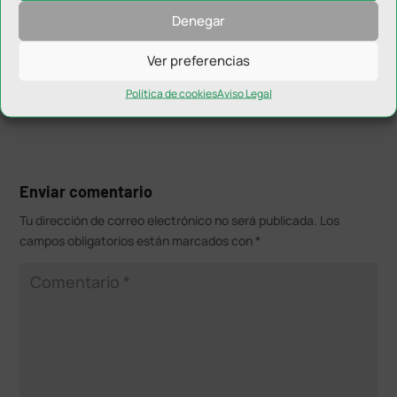
próximo sábado 23 de diciembre a tierras
Denegar
manchegas
donde cerrará este 2023 jugando frente
al Albacete Fútbol Sala.
Ver preferencias
Política de cookies
Aviso Legal
Enviar comentario
Tu dirección de correo electrónico no será publicada.
Los
campos obligatorios están marcados con
*