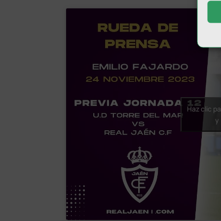
Haz clic p
y