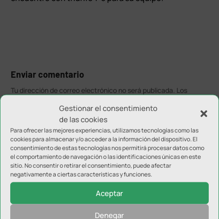
Enviar comentario
Tu dirección de correo electrónico no será publicada.
Los
campos obligatorios están marcados con
*
Gestionar el consentimiento
de las cookies
Para ofrecer las mejores experiencias, utilizamos tecnologías como las
cookies para almacenar y/o acceder a la información del dispositivo. El
consentimiento de estas tecnologías nos permitirá procesar datos como
el comportamiento de navegación o las identificaciones únicas en este
sitio. No consentir o retirar el consentimiento, puede afectar
negativamente a ciertas características y funciones.
Aceptar
Denegar