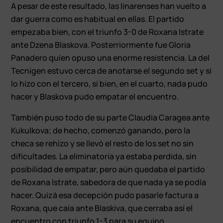
A pesar de este resultado, las linarenses han vuelto a
dar guerra como es habitual en ellas. El partido
empezaba bien, con el triunfo 3-0 de Roxana Istrate
ante Dzena Blaskova. Posterriormente fue Gloria
Panadero quien opuso una enorme resistencia. La del
Tecnigen estuvo cerca de anotarse el segundo set y si
lo hizo con el tercero, si bien, en el cuarto, nada pudo
hacer y Blaskova pudo empatar el encuentro.
También puso todo de su parte Claudia Caragea ante
Kukulkova; de hecho, comenzó ganando, pero la
checa se rehízo y se llevó el resto de los set no sin
dificultades. La eliminatoria ya estaba perdida, sin
posibilidad de empatar, pero aún quedaba el partido
de Roxana Istrate, sabedora de que nada ya se podía
hacer. Quizá esa decepción pudo pasarle factura a
Roxana, que caía ante Blaskiva, que cerraba así el
encuentro con triunfo 1-3 para su equipo.