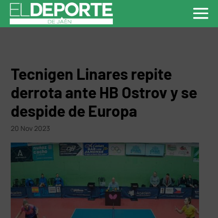
Tecnigen Linares repite
derrota ante HB Ostrov y se
despide de Europa
20 Nov 2023