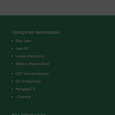
Categorías destacadas
Real Jaén
Jaén FS
Linares Deportivo
Atlético Mancha Real
UDC Torredonjimeno
CD Torreperogil
Mengíbar FS
+ Deporte
Más información