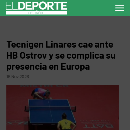
Tecnigen Linares cae ante
HB Ostrov y se complica su
presencia en Europa
15 Nov 2023