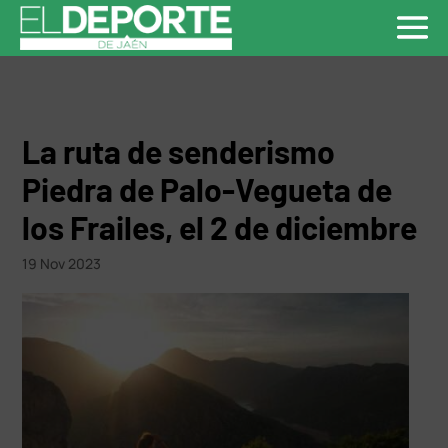
La ruta de senderismo
Piedra de Palo-Vegueta de
los Frailes, el 2 de diciembre
19 Nov 2023