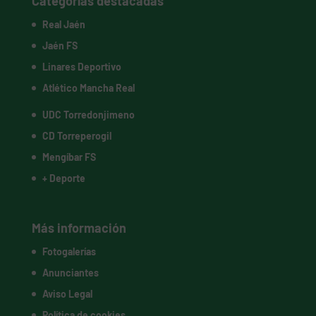
Categorías destacadas
Real Jaén
Jaén FS
Linares Deportivo
Atlético Mancha Real
UDC Torredonjimeno
CD Torreperogil
Mengíbar FS
+ Deporte
Más información
Fotogalerías
Anunciantes
Aviso Legal
Política de cookies