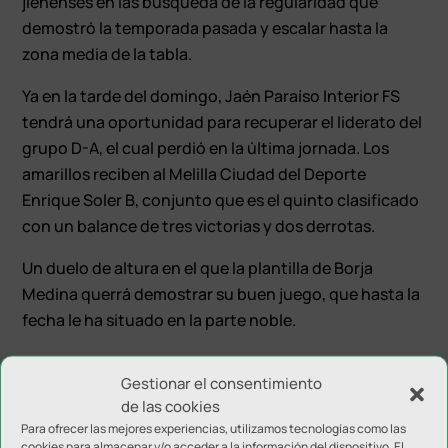
jienenses en las búsqueda de la regularidad que
demostró la temporada pasada y escalar hasta la
zona media de la tabla.
Ya en la tarde del domingo, Jaén Paraíso Interior FS
tendrá una oportunidad para recuperar el liderato del
grupo D-A, el cual perdió en la última jornada. Los
amarillos reciben al Melilla Ciudad del Deporte
Enrique Soler B, conjunto que es el quinto clasificado
con un balance de tres victorias y dos derrotas.
Un duelo de altura en el que la plantilla de Borja
Medina querrá demostrar su buen juego, que hasta la
fecha le ha situado en la parte noble.
Gestionar el consentimiento
de las cookies
Para ofrecer las mejores experiencias, utilizamos tecnologías como las
cookies para almacenar y/o acceder a la información del dispositivo. El