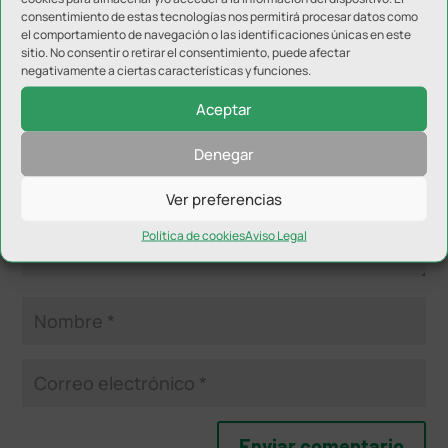
consentimiento de estas tecnologías nos permitirá procesar datos como
Enviar comentario
el comportamiento de navegación o las identificaciones únicas en este
sitio. No consentir o retirar el consentimiento, puede afectar
Tu dirección de correo electrónico no será publicada.
Los
negativamente a ciertas características y funciones.
campos obligatorios están marcados con
*
Aceptar
Denegar
Ver preferencias
Política de cookies
Aviso Legal