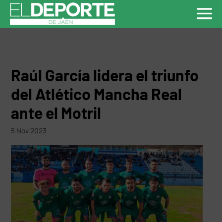
Raúl García lidera el triunfo
del Atlético Mancha Real
ante el Motril
5 Nov 2023