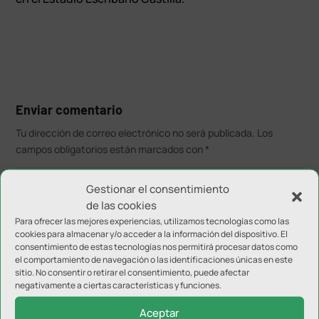
Enviar comentario
Tu dirección de correo electrónico no será publicada.
Los
campos obligatorios están marcados con
*
Gestionar el consentimiento
de las cookies
Para ofrecer las mejores experiencias, utilizamos tecnologías como las
cookies para almacenar y/o acceder a la información del dispositivo. El
consentimiento de estas tecnologías nos permitirá procesar datos como
el comportamiento de navegación o las identificaciones únicas en este
sitio. No consentir o retirar el consentimiento, puede afectar
negativamente a ciertas características y funciones.
Aceptar