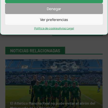
Denegar
Ver preferencias
Política de cookies
Aviso Legal
NOTICIAS RELACIONADAS
El Atlético Mancha Real no pudo evitar el alirón del
Malagueño en La Rosaleda