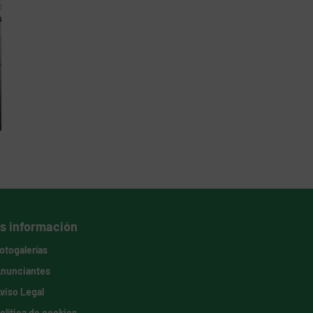
s información
otogalerías
nunciantes
viso Legal
olítica de cookies