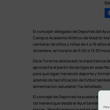
Co
El concejal-delegado de Deportes del Ayun
Campus Academia Atlético de Madrid-Maxilu
centenar de niños y niñas de 4 a 16 años d
diciembre, en horario de 9:00 a 13:30 hora
De la Torre ha destacado la importancia de
aprovecha el parón de las ligas en esas fe
para que sigan haciendo deporte y formá
además de tecnificación de fútbol también
alimentación saludable”, ha detallado.
El concejal de Deportes ha puesto en valo
tal manera que desde el Ayuntamiento se fi
Para
plazas. “Bonificaremos la mitad del coste, 