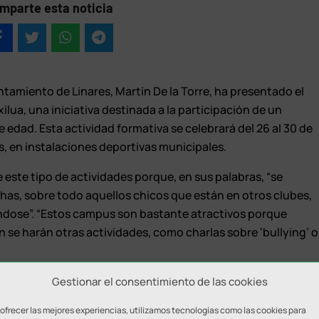
mparte esta noticia
tamiento de Linares, Martín De la Torre, ha presentado el
a, una iniciativa destinada a la participación de un
e edad. Esta actividad formativa se celebrará del 26 al 30 de
s, en instalaciones deportivas municipales.
 este tipo de actividades porque, en sus palabras, “se
chas, sobre todo aquellos chicos que están en otros clubes,
ndose”. “Estos campus son bastante atractivos porque
 se harán otras actividades, como charlas sobre ‘bullying’ o
r el apoyo de su área para la celebración de este Campus, de
Gestionar el consentimiento de las cookies
nanciará el 50% del precio total de inscripción de las cien
 ofrecer las mejores experiencias, utilizamos tecnologías como las cookies para
que es 150 euros, por lo que las familias solo tendrán que