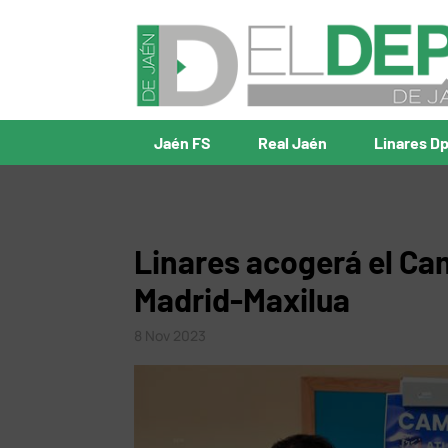
Jaén FS
Real Jaén
Linares D
Linares acogerá el Ca
Madrid-Maxilua
8 Nov 2023