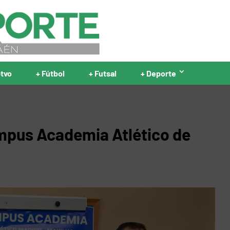
ptvo
+ Fútbol
+ Futsal
+ Deporte
mpus Academia Atlético de