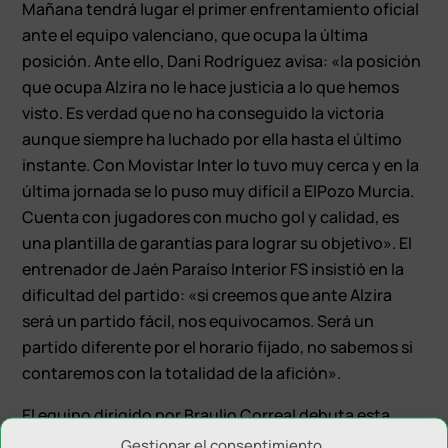
Mañana tendrá lugar el primer enfrentamiento oficial
ante el equipo valenciano, que ocupa la última
posición. Ante ello, Dani Rodríguez avisa: «la posición
que ocupa Alzira no le hace justicia a lo que hemos
visto. Es verdad que no ha conseguido la victoria
aunque siempre ha luchado por ella hasta el último
instante. Con Movistar Inter lo tuvo muy cerca y en la
última jornada se lo puso muy difícil a ElPozo Murcia.
Cuenta con jugadores con mucho gol y calidad, es
una plantilla de garantías para lograr su objetivo». El
entrenador de Jaén Paraíso Interior FS insistió en la
dificultad del partido: «si creemos que ante Alzira
será un partido fácil, nos equivocamos. Será un
partido diferente por el horario fijado, no sabemos si
contaremos con la totalidad de la afición».
El equipo dirigido por Braulio Correal debuta esta
temporada en la Primera División del fútbol sala
Gestionar el consentimiento