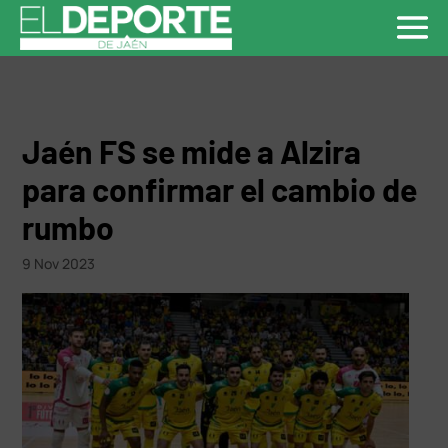
Jaén FS se mide a Alzira
para confirmar el cambio de
rumbo
9 Nov 2023