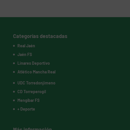
Categorías destacadas
Real Jaén
Jaén FS
Linares Deportivo
Atlético Mancha Real
UDC Torredonjimeno
CD Torreperogil
Mengíbar FS
+ Deporte
Más información