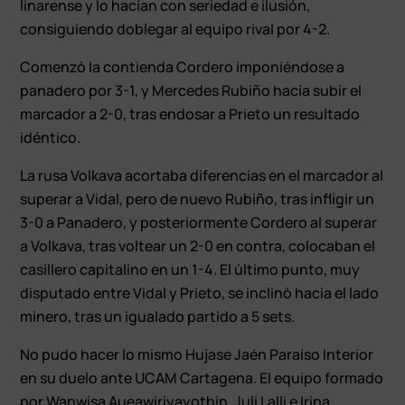
linarense y lo hacían con seriedad e ilusión,
consiguiendo doblegar al equipo rival por 4-2.
Comenzó la contienda Cordero imponiéndose a
panadero por 3-1, y Mercedes Rubiño hacía subir el
marcador a 2-0, tras endosar a Prieto un resultado
idéntico.
La rusa Volkava acortaba diferencias en el marcador al
superar a Vidal, pero de nuevo Rubiño, tras infligir un
3-0 a Panadero, y posteriormente Cordero al superar
a Volkava, tras voltear un 2-0 en contra, colocaban el
casillero capitalino en un 1-4. El último punto, muy
disputado entre Vidal y Prieto, se inclinó hacia el lado
minero, tras un igualado partido a 5 sets.
No pudo hacer lo mismo Hujase Jaén Paraíso Interior
en su duelo ante UCAM Cartagena. El equipo formado
por Wanwisa Aueawiriyayothin, Juli Lalli e Irina