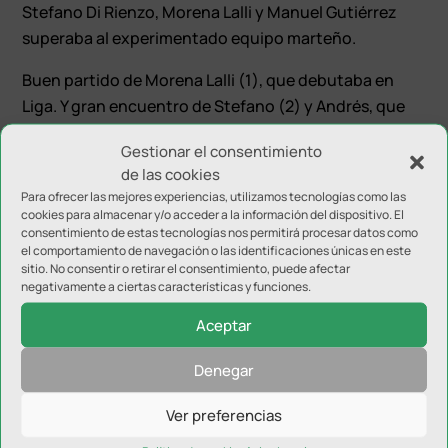
Stefano Di Rienzo, Morena Lalli y Manuel Gutiérrez
superaba al experimentado equipo marteño.
Buen partido de Morena Lalli (1), que debutaba en
Liga. Y gran encuentro de Stefano (2) y Andrés, que
sigue progresando de manera excelente en su carrera
Gestionar el consentimiento
deportiva. Con esta nueva victoria el equipo
de las cookies
capitalino sigue liderando la clasificación del Grupo 5
Para ofrecer las mejores experiencias, utilizamos tecnologías como las
de División de Honor Andaluza con 10 puntos.
cookies para almacenar y/o acceder a la información del dispositivo. El
consentimiento de estas tecnologías nos permitirá procesar datos como
El próximo partido frente al CTM Alcalá, también
el comportamiento de navegación o las identificaciones únicas en este
sitio. No consentir o retirar el consentimiento, puede afectar
importante para seguir consolidando el primer
negativamente a ciertas características y funciones.
puesto en la Tabla.
Aceptar
Denegar
Ver preferencias