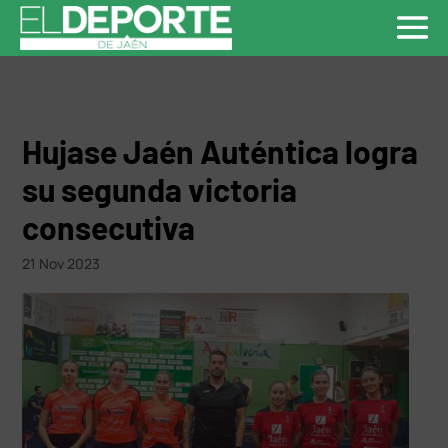
Hujase Jaén Auténtica logra
su segunda victoria
consecutiva
21 Nov 2023