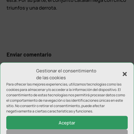
triunfos y una derrota.
Enviar comentario
Tu dirección de correo electrónico no será publicada.
Los
Gestionar el consentimiento
campos obligatorios están marcados con
*
de las cookies
Para ofrecer las mejores experiencias, utilizamos tecnologías como las
cookies para almacenar y/o acceder a la información del dispositivo. El
consentimiento de estas tecnologías nos permitirá procesar datos como
el comportamiento de navegación o las identificaciones únicas en este
sitio. No consentir o retirar el consentimiento, puede afectar
negativamente a ciertas características y funciones.
Aceptar