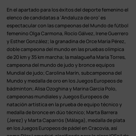
En el apartado para los éxitos del deporte femenino el
elenco de candidatas a ‘Andaluza de oro’ es
espectacular con las campeonas del Mundo de fútbol
femenino Olga Carmona, Rocío Gálvez, Irene Guerrero
y Esther González; la granadina de Orce María Pérez,
doble campeona del mundo en las pruebas olímpica
de 20 km y 35 km marcha; la malagueña María Torres,
campeona del mundo de judo y bronce equipos
Mundial de judo; Carolina Marín, subcampeona del
Mundo y medalla de oro en los Juegos Europeos de
bádminton; Alisa Ozoghina y Marina García Polo,
campeonas mundiales y Juegos Europeos de
natación artística en la prueba de equipo técnico y
medalla de bronce en dúo técnico; Marta Barrera
(Jerez) y Marta Caparrós (Málaga), medalla de plata
en los Juegos Europeos de pádel en Cracovia, así
como Pilar Lamadrid, clasificada para la clase IQFoil de