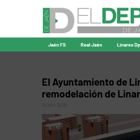
Jaén FS
Real Jaén
Linares D
El Ayuntamiento de Lina
remodelación de Lina
24 Nov 2023