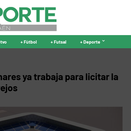
ptvo
+ Fútbol
+ Futsal
+ Deporte
res ya trabaja para licitar la
rejos