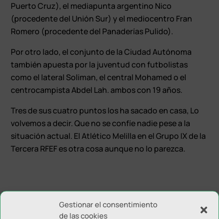
Puerto Cruz), el mediapunta argentino Nico
(procedente del Unión Sur) y el mediocentro Fran
Romero (procedente del Panaderías Pulido).
Por otro lado, el conjunto de la Ciudad Autónoma
también apuesta por la juventud con futbolistas
como el lateral Soliman, el central Mohamed o el
centrocampista Abdel Lah. ambos con 19 años.
Tres de sus cuatro puntos los ha sacado en casa, Lo
volvemos a decir. Que no se confíe nadie pese a la
situación actual. El Atlético Melilla en el Grupo IX de la
Tercera RFEF es otra cosa aunque no lo parezca.
Gestionar el consentimiento
de las cookies