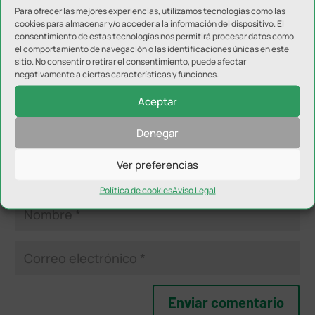
Enviar comentario
Para ofrecer las mejores experiencias, utilizamos tecnologías como las
cookies para almacenar y/o acceder a la información del dispositivo. El
Tu dirección de correo electrónico no será publicada.
Los
consentimiento de estas tecnologías nos permitirá procesar datos como
campos obligatorios están marcados con
*
el comportamiento de navegación o las identificaciones únicas en este
sitio. No consentir o retirar el consentimiento, puede afectar
negativamente a ciertas características y funciones.
Aceptar
Denegar
Ver preferencias
Política de cookies
Aviso Legal