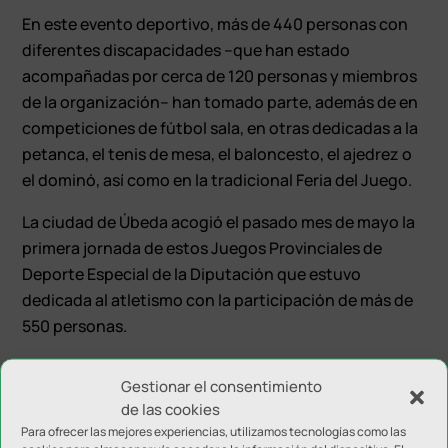
En este evento deportivo, más de 440 personas con
diferentes discapacidades –que han estado
acompañadas por cerca de 120 personas y miembros
de la organización– han tomado parte, además de en
competiciones de fútbol sala, en otras dedicadas a la
petanca, el tenis de mesa, el baloncesto, el ajedrez o
el dominó, así como en la tradicional Feria del Juego.
La ciudad de Úbeda acogió el pasado mes de mayo la
primera jornada de estos Juegos Provinciales de
Deporte Especial de la Diputación que estuvo
dedicada al atletismo con la participación de más de
550 personas.
Gestionar el consentimiento
de las cookies
Para ofrecer las mejores experiencias, utilizamos tecnologías como las