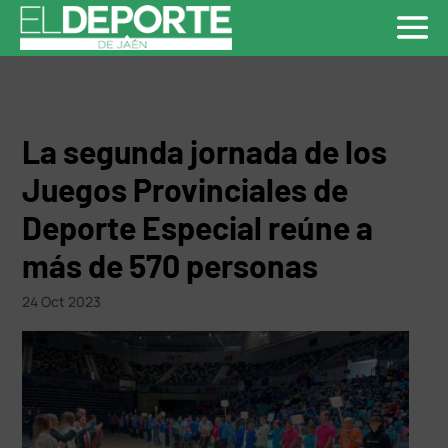
La segunda jornada de los
Juegos Provinciales de
Deporte Especial reúne a
más de 570 personas
24 Oct 2023