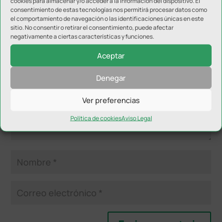
cookies para almacenar y/o acceder a la información del dispositivo. El
consentimiento de estas tecnologías nos permitirá procesar datos como
Enviar comentario
el comportamiento de navegación o las identificaciones únicas en este
sitio. No consentir o retirar el consentimiento, puede afectar
Tu dirección de correo electrónico no será publicada.
Los
negativamente a ciertas características y funciones.
campos obligatorios están marcados con
*
Aceptar
Denegar
Ver preferencias
Política de cookies
Aviso Legal