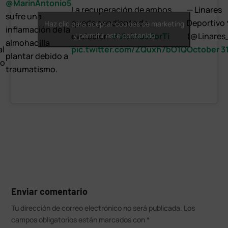
@MarinAntonio5
La recuperación de ambos
— Linares
sufre una
queda pendiente de
Deportivo
Haz clic para aceptar cookies de marketing
inflamación de la
evolución.
y permitir este contenido
#VivimosPorTi
(@Linares
almohadilla
al
pic.twitter.com/ZQuxh7bO1Q
October 31
plantar debido a
eo
traumatismo.
Enviar comentario
Tu dirección de correo electrónico no será publicada.
Los
campos obligatorios están marcados con
*