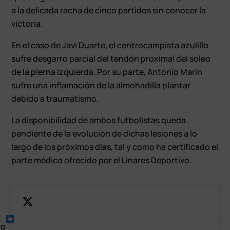
a la delicada racha de cinco partidos sin conocer la
victoria.
En el caso de Javi Duarte, el centrocampista azulillo
sufre desgarro parcial del tendón proximal del soleo
de la pierna izquierda. Por su parte, Antonio Marín
sufre una inflamación de la almohadilla plantar
debido a traumatismo.
La disponibilidad de ambos futbolistas queda
pendiente de la evolución de dichas lesiones a lo
largo de los próximos días, tal y como ha certificado el
parte médico ofrecido por el Linares Deportivo.
ro