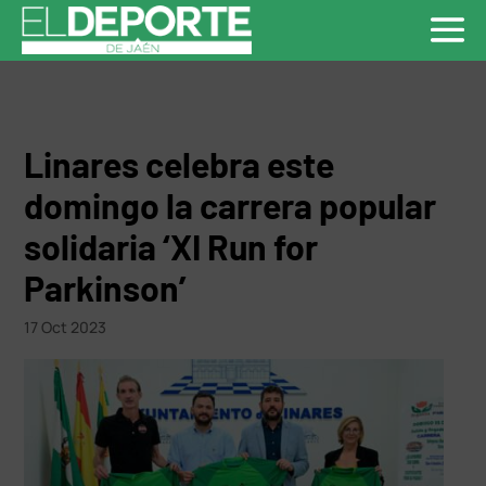
Linares celebra este
domingo la carrera popular
solidaria ‘XI Run for
Parkinson’
17 Oct 2023