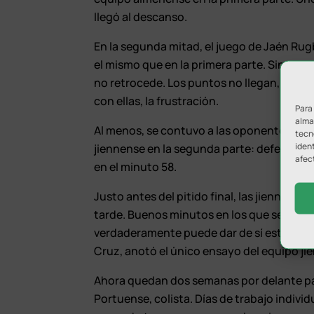
llegó al descanso.
En la segunda mitad, el juego de Jaén Rug
el mismo que en la primera parte. Sin posesi
no retrocede. Los puntos no llegan, los at
con ellas, la frustración.
Para
almac
Al menos, se contuvo a las oponentes, por
tecn
ident
jiennense en la segunda parte: defender. 
afec
en el minuto 58.
Justo antes del pitido final, las jiennens
tarde. Buenos minutos en los que se pudo 
verdaderamente puede dar de sí esta plantill
Cruz, anotó el único ensayo del equipo ji
Ahora quedan dos semanas por delante par
Portuense, colista. Días de trabajo indivi