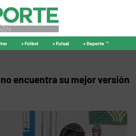
ptvo
+ Fútbol
+ Futsal
+ Deporte
no encuentra su mejor versión