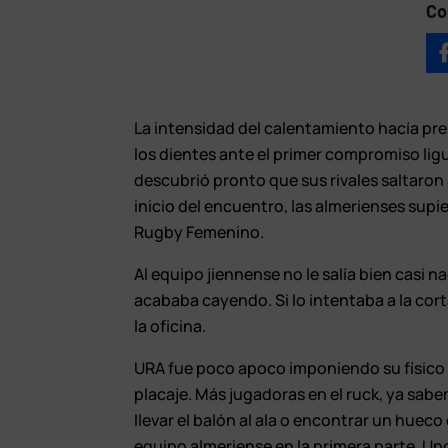
Co
La intensidad del calentamiento hacía pre
los dientes ante el primer compromiso lig
descubrió pronto que sus rivales saltaron 
inicio del encuentro, las almerienses supie
Rugby Femenino.
Al equipo jiennense no le salía bien casi n
acababa cayendo. Si lo intentaba a la co
la oficina.
URA fue poco apoco imponiendo su físico
placaje. Más jugadoras en el ruck, ya sabe
llevar el balón al ala o encontrar un hueco
equipo almeriense en la primera parte. Un