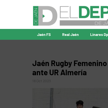
Jaén FS
Real Jaén
Linares D
Jaén Rugby Femenino 
ante UR Almería
18 Oct 2023