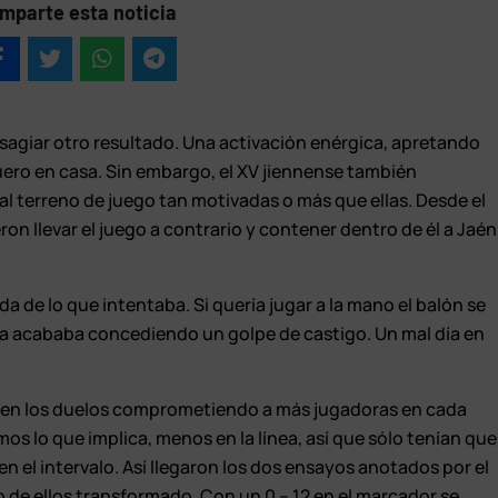
mparte esta noticia
sagiar otro resultado. Una activación enérgica, apretando
uero en casa. Sin embargo, el XV jiennense también
al terreno de juego tan motivadas o más que ellas. Desde el
ron llevar el juego a contrario y contener dentro de él a Jaén
ada de lo que intentaba. Si quería jugar a la mano el balón se
rta acababa concediendo un golpe de castigo. Un mal día en
 en los duelos comprometiendo a más jugadoras en cada
mos lo que implica, menos en la línea, así que sólo tenían que
 en el intervalo. Así llegaron los dos ensayos anotados por el
o de ellos transformado. Con un 0 – 12 en el marcador se