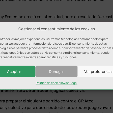
by Femenino creció en intensidad, pero el resultado fue casi
ón, es muy difícil avanzar. Sin presión defensiva alta, el riva
Gestionar el consentimiento de las cookies
aques mueren lejos de la línea de ensayo, surgen las dudas y,
 ofrecer las mejores experiencias, utilizamos tecnologías como las cookies para
enar y/o acceder a la información del dispositivo. El consentimiento de estas
que, básicamente eso fue lo que hicieron las jugadoras
ologías nos permitirá procesar datos como el comportamiento de navegación o las
ificaciones únicas en este sitio. No consentir o retirar el consentimiento, puede
No obstante, aún así, URA sumó su tercer, y último ensayo,
tar negativamente a ciertas características y funciones.
es lograron por fin encadenar fases en ataque. Demasiado
Aceptar
Denegar
Ver preferencia
ver a lo que Jaén Rugby Femenino quiere jugar y lo que
Política de cookies
Aviso Legal
a tan joven – seis sub 18 en el XV inicial. Una de ellas, Laura
ennense, fruto de una buena jugada colectiva.
a preparar el siguiente partido contra el CR Atco.
dual y colectivo para que esos destellos de buen juego vayan