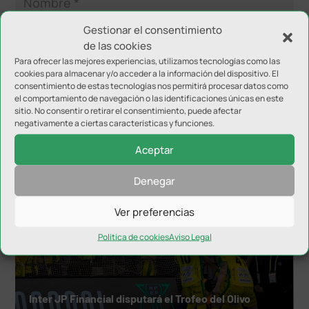
Gestionar el consentimiento
de las cookies
Para ofrecer las mejores experiencias, utilizamos tecnologías como las
cookies para almacenar y/o acceder a la información del dispositivo. El
consentimiento de estas tecnologías nos permitirá procesar datos como
el comportamiento de navegación o las identificaciones únicas en este
sitio. No consentir o retirar el consentimiento, puede afectar
negativamente a ciertas características y funciones.
NOTICIAS RELACIONADAS
Aceptar
Denegar
Ver preferencias
Política de cookies
Aviso Legal
Inter JP Financial disputará el Trofeo del Olivo