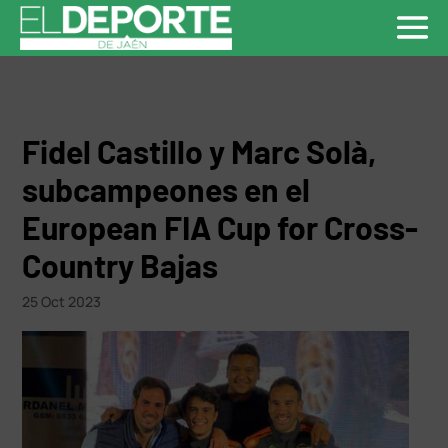
Fidel Castillo y Marc Solà,
subcampeones en el
European FIA Cup for Cross-
Country Bajas
25 Oct 2023