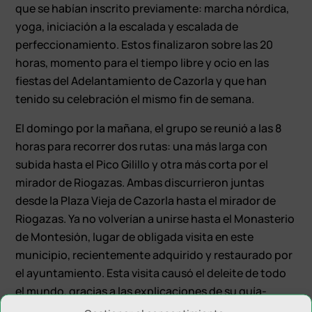
que se habían inscrito previamente: marcha nórdica,
yoga, iniciación a la escalada y escalada de
perfeccionamiento. Estos finalizaron sobre las 20
horas, momento para el tiempo libre y ocio en las
fiestas del Adelantamiento de Cazorla y que han
tenido su celebración el mismo fin de semana.
El domingo por la mañana, el grupo se reunió a las 8
horas para recorrer dos rutas: una más larga con
subida hasta el Pico Gilillo y otra más corta por el
mirador de Riogazas. Ambas discurrieron juntas
desde la Plaza Vieja de Cazorla hasta el mirador de
Riogazas. Ya no volverían a unirse hasta el Monasterio
de Montesión, lugar de obligada visita en este
municipio, recientemente adquirido y restaurado por
el ayuntamiento. Esta visita causó el deleite de todo
el mundo, gracias a las explicaciones de su guía-
intérprete, Inma. Como anécdota, el logo del club de