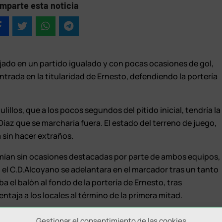
mparte esta noticia
jado en un partido igualado y con pocas ocasiones de gol,
trada en la titularidad de Ernesto, defendiendo la portería
illos, que a los pocos segundos del pitido inicial, tendría la
íaz que se marcharía fuera. El estado del terreno de juego,
 sin hacer extraños.
mían sin ocasiones destacadas por parte de ambos equipos,
o, el C.D.Alcoyano se adelantara en el marcador tras un tanto
a el balón al fondo de la portería de Ernesto, tras
ntaja a los locales al término de la primera mitad.
la reacción por parte del Linares Deportivo. Hugo Díaz
Gestionar el consentimiento de las cookies