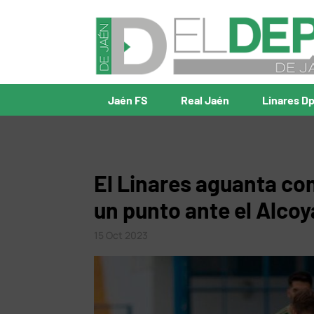
Jaén FS
Real Jaén
Linares D
El Linares aguanta c
un punto ante el Alco
15 Oct 2023