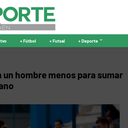
ptvo
+ Fútbol
+ Futsal
+ Deporte
on un hombre menos para sumar
yano