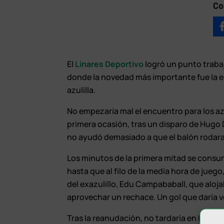
Co
El
Linares Deportivo
logró un punto traba
donde la novedad más importante fue la en
azulilla.
No empezaría mal el encuentro para los azul
primera ocasión, tras un disparo de Hugo D
no ayudó demasiado a que el balón rodara
Los minutos de la primera mitad se consu
hasta que al filo de la media hora de jueg
del exazulillo, Edu Campababall, que alojab
aprovechar un rechace. Un gol que daría ve
Tras la reanudación, no tardaría en llegar 