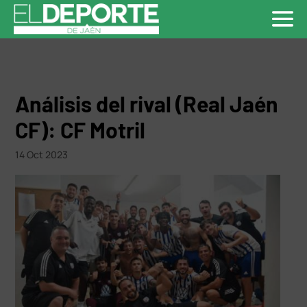
Análisis del rival (Real Jaén
CF): CF Motril
14 Oct 2023