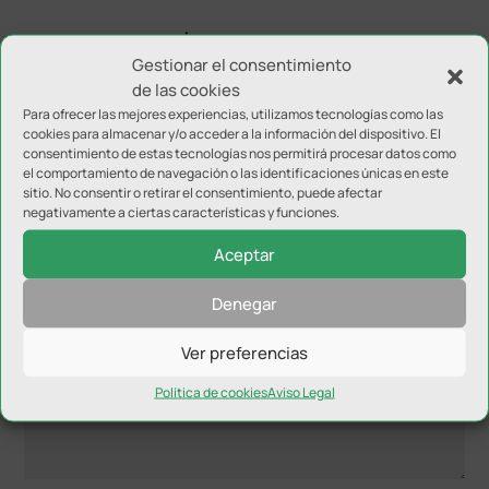
Antonio Peregrina Álvarez
el octubre 14, 2023 a las 20:26
Gestionar el consentimiento
ver el partido por la web
de las cookies
Para ofrecer las mejores experiencias, utilizamos tecnologías como las
cookies para almacenar y/o acceder a la información del dispositivo. El
consentimiento de estas tecnologías nos permitirá procesar datos como
el comportamiento de navegación o las identificaciones únicas en este
sitio. No consentir o retirar el consentimiento, puede afectar
Enviar comentario
negativamente a ciertas características y funciones.
Tu dirección de correo electrónico no será publicada.
Los
Aceptar
campos obligatorios están marcados con
*
Denegar
Ver preferencias
Política de cookies
Aviso Legal