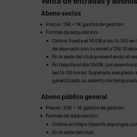
Venta de entradas y abonos 
Abono socios
Precio: 15€ + 1€ gastos de gestión
Formas de adquisición:
Online (hasta el 16/08 a las 14:00) 
de abonado con tu email y DNI. El abo
En la sede del club presentando el r
En taquilla el día 19/08. Los asiento
las 14:00 horas. Superado ese plazo,
garantizado su asiento de temporad
Abono público general
Precio: 30€ + 1€ gastos de gestión
Formas de adquisición:
Online en https://jaenfs.deporges.c
En la sede del club.