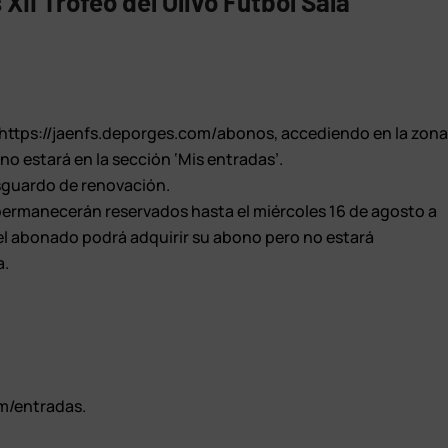
XII Trofeo del Olivo Fútbol Sala
en https://jaenfs.deporges.com/abonos, accediendo en la zon
no estará en la sección ‘Mis entradas’.
esguardo de renovación.
s permanecerán reservados hasta el miércoles 16 de agosto a
 el abonado podrá adquirir su abono pero no estará
a.
om/entradas.