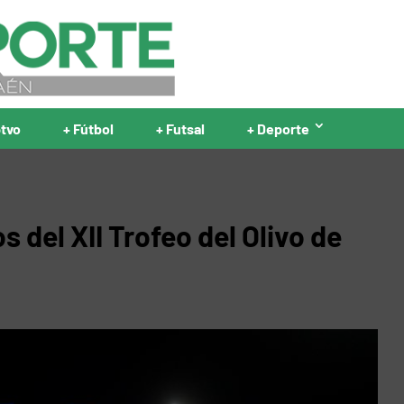
ptvo
+ Fútbol
+ Futsal
+ Deporte
 del XII Trofeo del Olivo de