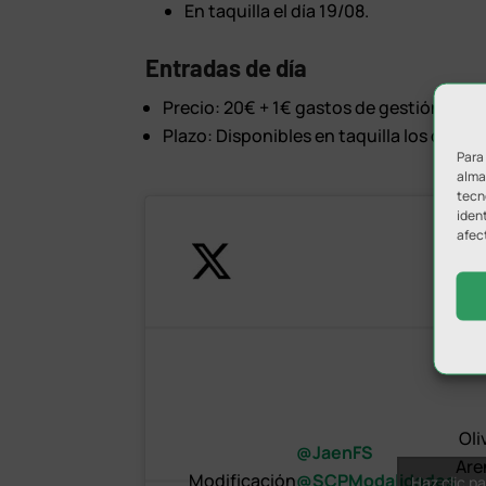
En taquilla el día 19/08.
Entradas de día
Precio: 20€ + 1€ gastos de gestión
Plazo: Disponibles en taquilla los días 1
Para
almac
tecn
ident
afec
️ Ol
@JaenFS
Are
Modificación
@SCPModalidades
Haz clic p