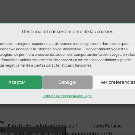
Gestionar el consentimiento de las cookies
9 y 20 de agosto.
 ofrecer las mejores experiencias, utilizamos tecnologías como las cookies para
enar y/o acceder a la información del dispositivo. El consentimiento de estas
ologías nos permitirá procesar datos como el comportamiento de navegación o las
ificaciones únicas en este sitio. No consentir o retirar el consentimiento, puede
tar negativamente a ciertas características y funciones.
Aceptar
Denegar
Ver preferencia
Política de cookies
Aviso Legal
ivo
Esta tarde, toda la información
— Jaén Paraíso
na
relacionada con la venta de abonos
Interior FS
ara aceptar cookies de marketing