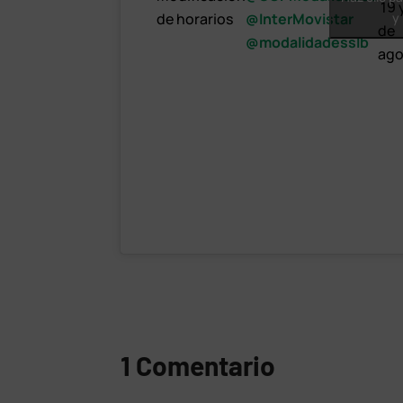
️ 19
de horarios
@InterMovistar
y
de
@modalidadesslb
ago
1 Comentario