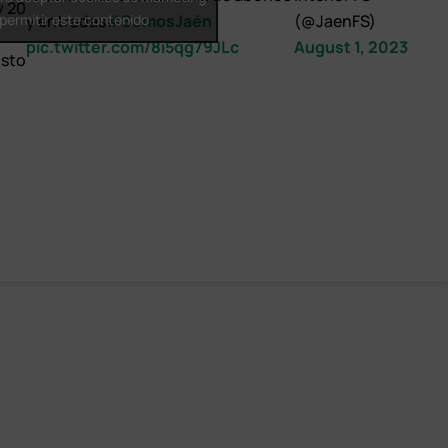
 y 20
 permitir este contenido
y entradas
#SomosJaén
(@JaenFS)
pic.twitter.com/8i5qg79JLc
August 1, 2023
sto