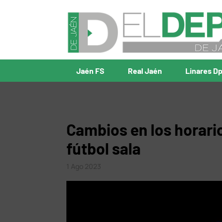
Jaén FS
Real Jaén
Linares D
Cambios en los horarios
fútbol sala
1 Ago 2023