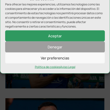
Para ofrecer las mejores experiencias, utilizamos tecnologías como las
cookies para almacenar y/o acceder a la información del dispositivo. El
consentimiento de estas tecnologías nos permitirá procesar datos como
NOTICIAS RELACIONADAS
el comportamiento de navegación o las identificaciones únicas en este
sitio. No consentir o retirar el consentimiento, puede afectar
negativamente a ciertas características y funciones.
Aceptar
Denegar
Ver preferencias
Política de cookies
Aviso Legal
Hugo Díaz anuncia su retirada