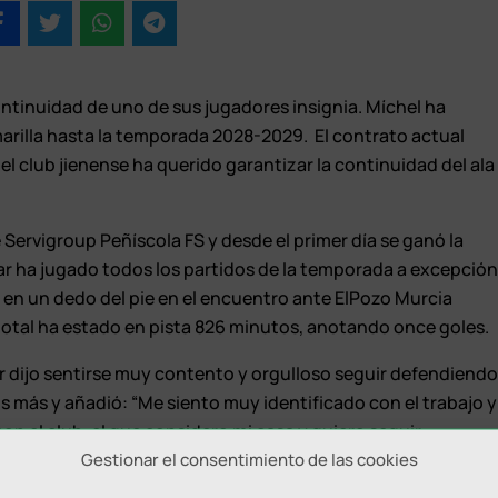
ntinuidad de uno de sus jugadores insignia. Míchel ha
arilla hasta la temporada 2028-2029. El contrato actual
el club jienense ha querido garantizar la continuidad del ala
Servigroup Peñíscola FS y desde el primer día se ganó la
bar ha jugado todos los partidos de la temporada a excepció
 en un dedo del pie en el encuentro ante ElPozo Murcia
 total ha estado en pista 826 minutos, anotando once goles.
dor dijo sentirse muy contento y orgulloso seguir defendiend
os más y añadió: “Me siento muy identificado con el trabajo y
con el club, el que considero mi casa y quiero seguir
Gestionar el consentimiento de las cookies
ición y jugar con más de seis mil personas es un lujo del que