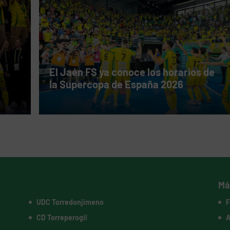
El Jaén FS ya conoce los horarios de
la Supercopa de España 2026
Má
UDC Torredonjimeno
F
CD Torreperogil
A