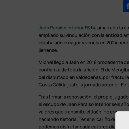
Jaén Paraíso Interior FS
ha amarrado la co
ampliado su vinculación con la entidad am
estaba aún en vigor y vencía en 2024 pero 
jienense.
Michel llegó a Jaén en 2018 procedente de 
confianza de toda la afición. El de Mengí
del disputado en Valdepeñas, por fractura
Costa Cálida justo la jornada anterior. En
Tras firmar la renovación, el propio juga
el escudo de Jaén Paraíso Interior seis añ
valores que transmite el Jaén. He crecido 
haciendo historia. Tener el cariño de la af
podemos disfrutar cada catorce días”.