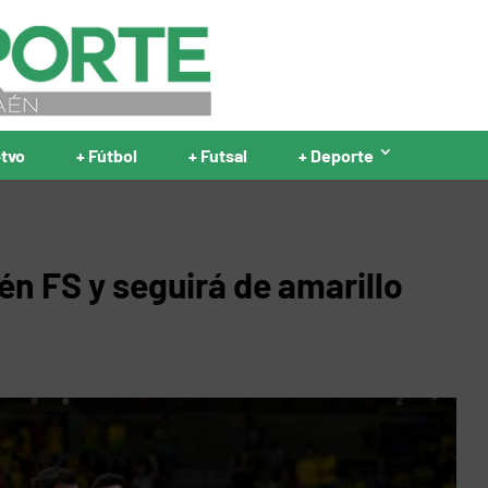
ptvo
+ Fútbol
+ Futsal
+ Deporte
n FS y seguirá de amarillo