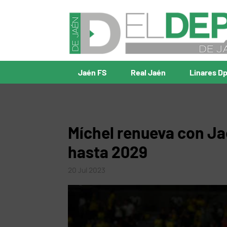
Jaén FS
Real Jaén
Linares D
Míchel renueva con Jaé
hasta 2029
20 Jul 2023