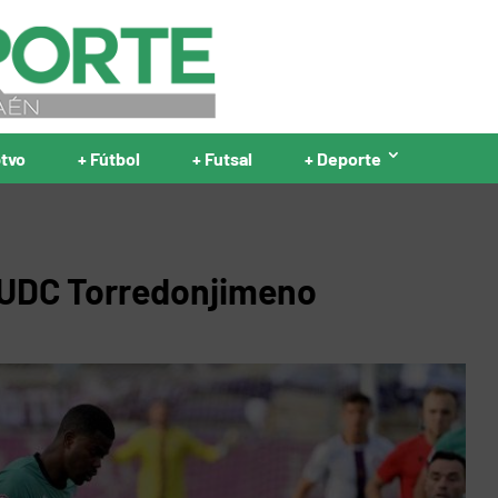
ptvo
+ Fútbol
+ Futsal
+ Deporte
l UDC Torredonjimeno