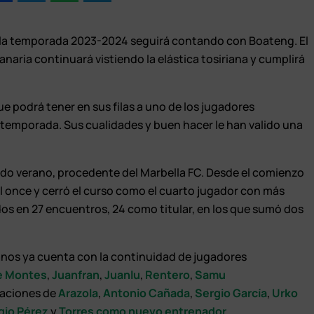
la temporada 2023-2024 seguirá contando con Boateng. El
naria continuará vistiendo la elástica tosiriana y cumplirá
e podrá tener en sus filas a uno de los jugadores
 temporada. Sus cualidades y buen hacer le han valido una
do verano, procedente del Marbella FC. Desde el comienzo
el once y cerró el curso como el cuarto jugador con más
dos en 27 encuentros, 24 como titular, en los que sumó dos
ianos ya cuenta con la continuidad de jugadores
e Montes
,
Juanfran
,
Juanlu
,
Rentero
,
Samu
oraciones de
Arazola
,
Antonio Cañada
,
Sergio García
,
Urko
gio Pérez
y
Torres como nuevo entrenador
.