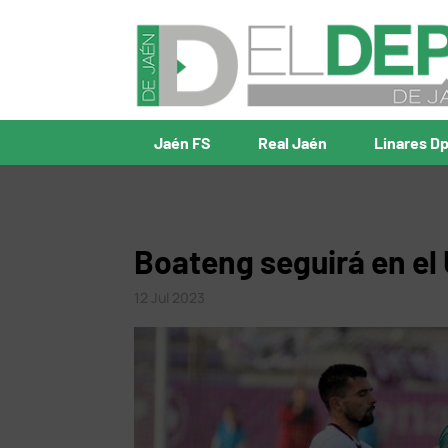
Jaén FS
Real Jaén
Linares D
Boateng seguirá en e
12 Jul 2023