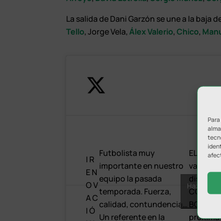
La salida de Dani Garzón se une a la baja
Tello
, Jorge Vela,
Álex Valerio
,
Chico
,
Manu
Para
almac
tecn
ident
Futbolista muy
EL Matía
afec
| R
importante en nuestro
va a segu
E N
equipo la pasada
disfruta
O V
Haz clic p
temporada. Fuerza,
COMAN
A C
y
calidad, contundencia…
BOATENG
I Ó
Un referente en la
próxima