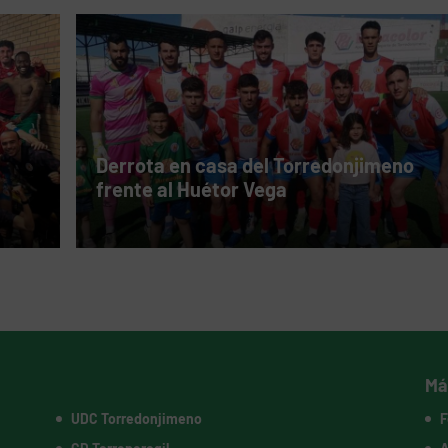
Derrota en casa del Torredonjimeno
frente al Huétor Vega
Má
UDC Torredonjimeno
F