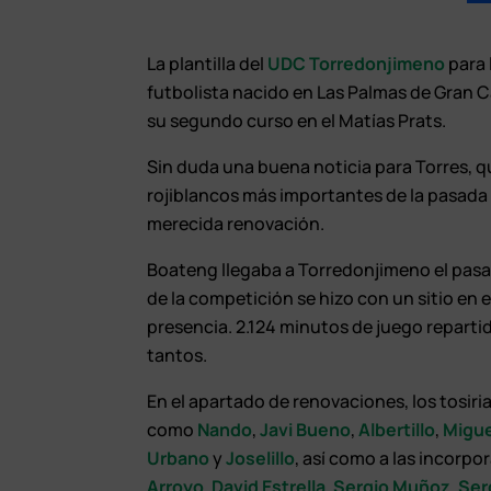
La plantilla del
UDC Torredonjimeno
para 
futbolista nacido en Las Palmas de Gran Ca
su segundo curso en el Matías Prats.
Sin duda una buena noticia para Torres, qu
rojiblancos más importantes de la pasada
merecida renovación.
Boateng llegaba a Torredonjimeno el pasa
de la competición se hizo con un sitio en 
presencia. 2.124 minutos de juego reparti
tantos.
En el apartado de renovaciones, los tosir
como
Nando
,
Javi Bueno
,
Albertillo
,
Migu
Urbano
y
Joselillo
, así como a las incorp
Arroyo
,
David Estrella
,
Sergio Muñoz
,
Ser