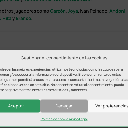
 de otros jugadores como
Garzón
,
Joya
, Iván Peinado,
Andoni
 Hita
y
Branco
.
Gestionar el consentimiento de las cookies
 ofrecer las mejores experiencias, utilizamos tecnologías como las cookies para
enar y/o acceder a la información del dispositivo. El consentimiento de estas
ologías nos permitirá procesar datos como el comportamiento de navegación o las
ificaciones únicas en este sitio. No consentir o retirar el consentimiento, puede
s Prats
tar negativamente a ciertas características y funciones.
ir
— UDC
ndo del
Mucha suerte
Aceptar
Denegar
Ver preferencia
Torredonjimeno
ara aceptar cookies de marketing
DANTE
@BoatengCristian
!!!…
 permitir este contenido
(@UDCTOFICIAL)
 la
pic.twitter.com/fgTBg8Dt3X
Política de cookies
Aviso Legal
July 12, 2023