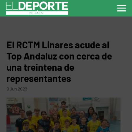
El RCTM Linares acude al
Top Andaluz con cerca de
una treintena de
representantes
9 Jun 2023