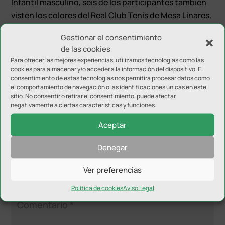
Infantil masculino, seis de los participantes también
visten los colores del Real Club Tenis de Mesa Linares.
Dos chicas habrá entre las ocho mejores de Andalucía
Gestionar el consentimiento
de las cookies
en Juvenil femenino, mientras que en masculino,
Para ofrecer las mejores experiencias, utilizamos tecnologías como las
contarán con dos jugadores. En Alevín masculino
cookies para almacenar y/o acceder a la información del dispositivo. El
tendrán un jugador.
consentimiento de estas tecnologías nos permitirá procesar datos como
el comportamiento de navegación o las identificaciones únicas en este
sitio. No consentir o retirar el consentimiento, puede afectar
negativamente a ciertas características y funciones.
Aceptar
Denegar
Enviar comentario
Ver preferencias
Tu dirección de correo electrónico no será publicada.
Los
campos obligatorios están marcados con
*
Política de cookies
Aviso Legal