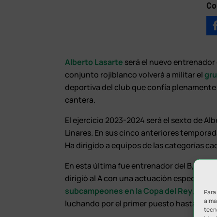
Co
Alberto Lasarte
será el nuevo entrenador 
conjunto rojiblanco volverá a militar el
gru
deportiva del club que confía plenamente e
cantera.
El ejercicio 2023-2024 será el sexto de Alb
Linares. En sus cinco anteriores tempora
Ha dirigido a equipos de las categorías cad
En esta última fue entrenador del B, haci
dirigió al A con una actuación espectacul
subcampeones en la Copa del Rey
, y en
Para
almac
luchando por el primer puesto hasta el fina
tecn