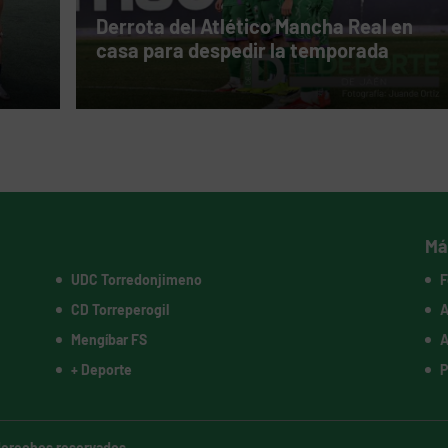
a
Derrota del Atlético Mancha Real en
casa para despedir la temporada
Má
UDC Torredonjimeno
F
CD Torreperogil
A
Mengíbar FS
A
+ Deporte
P
 derechos reservados.