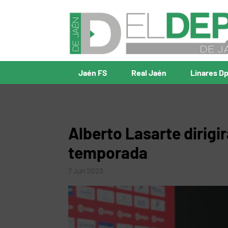
Jaén FS
Real Jaén
Linares D
Alberto Lasarte dirigir
temporada
7 Jun 2023