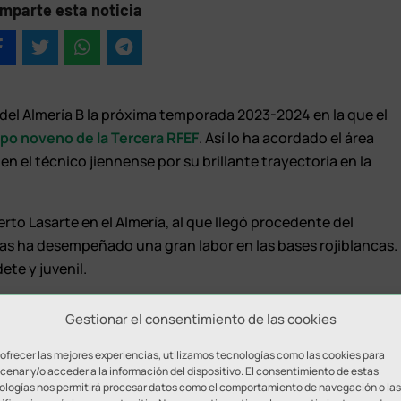
mparte esta noticia
del Almería B la próxima temporada 2023-2024 en la que el
po noveno de la Tercera RFEF
. Así lo ha acordado el área
n el técnico jiennense por su brillante trayectoria en la
erto Lasarte en el Almería, al que llegó procedente del
das ha desempeñado una gran labor en las bases rojiblancas.
ete y juvenil.
éndolo campeón en la Liga Nacional, y la pasada temporada
Gestionar el consentimiento de las cookies
ar. Recordemos, en este sentido, que los almerienses fueron
 el grupo cuarto de la División de Honor Nacional estuvieron
 ofrecer las mejores experiencias, utilizamos tecnologías como las cookies para
enar y/o acceder a la información del dispositivo. El consentimiento de estas
l.
ologías nos permitirá procesar datos como el comportamiento de navegación o las