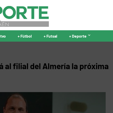
ptvo
+ Fútbol
+ Futsal
+ Deporte
á al filial del Almería la próxima