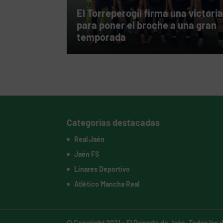
El Torreperogil firma una victori
para poner el broche a una gran
temporada
Categorías destacadas
Real Jaén
Jaén FS
Linares Deportivo
Atlético Mancha Real
© Copyright 2021 -
El Deporte de Jaén
. Todos los