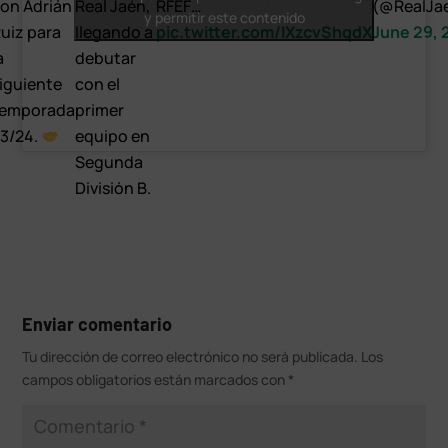
on Adrián
Real Jaén,
RFEF…
(@RealJa
y permitir este contenido
uiz para
llegando a
pic.twitter.com/IXzcvShqdX
June 29, 
a
debutar
iguiente
con el
temporada
primer
3/24.
equipo en
Segunda
División B.
Enviar comentario
Tu dirección de correo electrónico no será publicada.
Los
campos obligatorios están marcados con
*