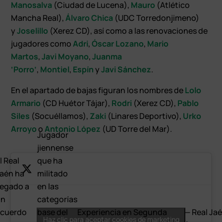
Manosalva
(Ciudad de Lucena),
Mauro
(Atlético
Mancha Real),
Álvaro Chica
(UDC Torredonjimeno)
y
Joselillo
(Xerez CD), así como a las renovaciones de
jugadores como
Adri
,
Óscar Lozano
,
Mario
Martos
,
Javi Moyano
,
Juanma
‘Porro’
,
Montiel
,
Espín
y
Javi Sánchez
.
En el apartado de bajas figuran los nombres de
Lolo
Armario
(CD Huétor Tájar),
Rodri
(Xerez CD),
Pablo
Siles
(Socuéllamos),
Zaki
(Linares Deportivo),
Urko
Arroyo
o
Antonio López
(UD Torre del Mar).
Jugador
jiennense
l Real
que ha
aén ha
militado
legado a
en las
un
categorías
cuerdo
base del
Experiencia en Segunda
— Real Jaé
Haz clic para aceptar cookies de marketing