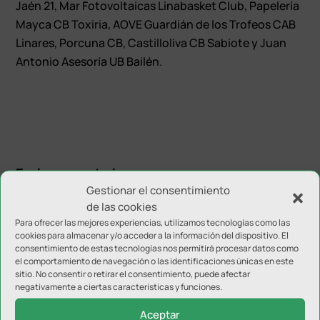
Jaén 21, Mar Fotovoltaicas Linabasket Club, Papelería
Mayca CB Toxiria, AOVE Guardián de los Trofeos CAB
Linares, Porcuna CB, Castilloliva CB Sabiote y Juan
Antonio Asesoría UB Bailén.
Enviar comentario
Gestionar el consentimiento
Tu dirección de correo electrónico no será publicada.
Los
de las cookies
campos obligatorios están marcados con
*
Para ofrecer las mejores experiencias, utilizamos tecnologías como las
cookies para almacenar y/o acceder a la información del dispositivo. El
consentimiento de estas tecnologías nos permitirá procesar datos como
el comportamiento de navegación o las identificaciones únicas en este
sitio. No consentir o retirar el consentimiento, puede afectar
negativamente a ciertas características y funciones.
Aceptar