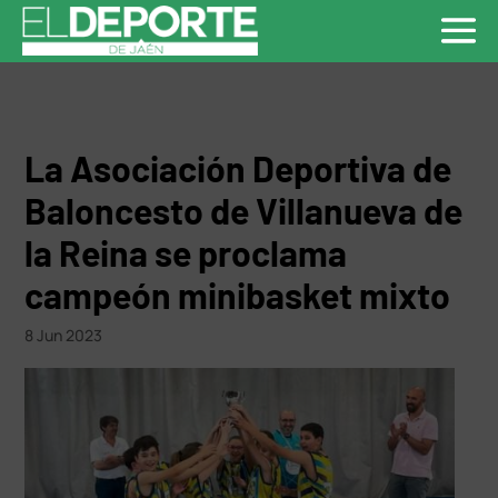
La Asociación Deportiva de
Baloncesto de Villanueva de
la Reina se proclama
campeón minibasket mixto
8 Jun 2023