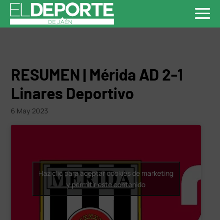
RESUMEN | Mérida AD 2-1
Linares Deportivo
6 May 2023
Haz clic para aceptar cookies de marketing
y permitir este contenido