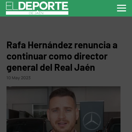
Rafa Hernández renuncia a
continuar como director
general del Real Jaén
10 May 2023