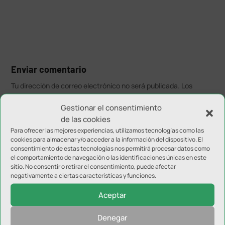
Enviar comentario
Tu dirección de correo electrónico no será publicada.
Los
campos obligatorios están marcados con
*
Gestionar el consentimiento
de las cookies
Para ofrecer las mejores experiencias, utilizamos tecnologías como las
cookies para almacenar y/o acceder a la información del dispositivo. El
consentimiento de estas tecnologías nos permitirá procesar datos como
el comportamiento de navegación o las identificaciones únicas en este
sitio. No consentir o retirar el consentimiento, puede afectar
negativamente a ciertas características y funciones.
Aceptar
Denegar