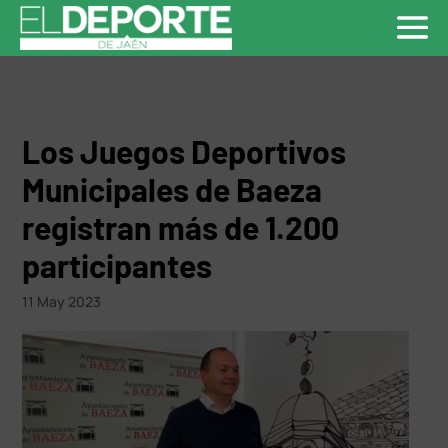
Los Juegos Deportivos
Municipales de Baeza
registran más de 1.200
participantes
11 May 2023