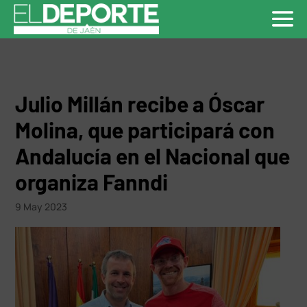
Julio Millán recibe a Óscar
Molina, que participará con
Andalucía en el Nacional que
organiza Fanndi
9 May 2023