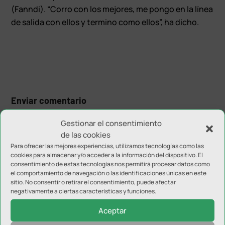
(Fanndi). “Corro con los mejores, me pongo en la línea
de salida con ellos y termino como ellos”, ha dicho.
Enviar comentario
Tu dirección de correo electrónico no será publicada.
Los
Gestionar el consentimiento
campos obligatorios están marcados con
*
de las cookies
Para ofrecer las mejores experiencias, utilizamos tecnologías como las
cookies para almacenar y/o acceder a la información del dispositivo. El
consentimiento de estas tecnologías nos permitirá procesar datos como
el comportamiento de navegación o las identificaciones únicas en este
sitio. No consentir o retirar el consentimiento, puede afectar
negativamente a ciertas características y funciones.
Aceptar