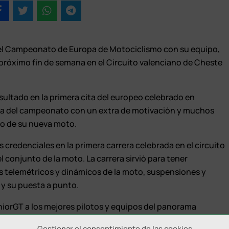
 el Campeonato de Europa de Motociclismo con su equipo,
róximo fin de semana en el Circuito valenciano de Cheste
ultado en la primera cita del europeo celebrado en
eba del campeonato con un extra de motivación y muchos
to de su nueva moto.
us credenciales en la primera carrera celebrada en el circuito
l conjunto de la moto. La carrera sirvió para tener
os telemétricos y dinámicos de la moto, suspensiones y
 y su puesta a punto.
niorGT a los mejores pilotos y equipos del panorama
mostrando, con sus dotes de pilotaje y su capacidad de
Gestionar el consentimiento de las cookies