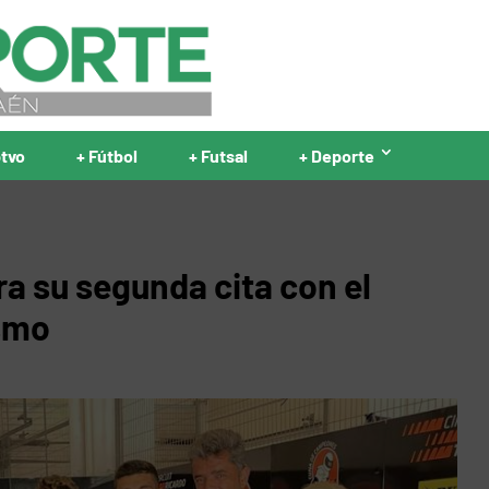
ptvo
+ Fútbol
+ Futsal
+ Deporte
a su segunda cita con el
smo