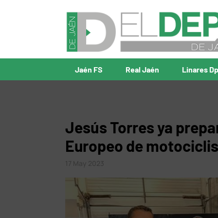
Jaén FS
Real Jaén
Linares D
Jesús Torres ya prepar
Europeo de motocicli
17 May 2023