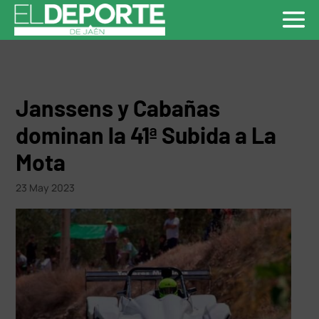
Janssens y Cabañas
dominan la 41ª Subida a La
Mota
23 May 2023