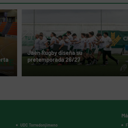
Jaén Rugby diseña su
erta
pretemporada 26/27
Má
UDC Torredonjimeno
F