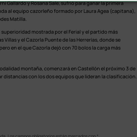
 Gallardo y Rosana Sale, sufrió para ganar la primera
nda al equipo cazorleño formado por Laura Agea (capitana),
des Matilla.
 superioridad mostrada por el Ferial y el partido más
s Villas y el Cazorla Puente de las Herrerías, donde se
pero en el que Cazorla dejó con 70 bolos la carga más
 modalidad montaña, comenzará en Castellón el próximo 3 de
r distancias con los dos equipos que lideran la clasificación.
ada.
Los campos obligatorios están marcados con
*