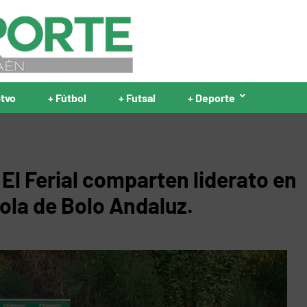
ptvo
+ Fútbol
+ Futsal
+ Deporte
 y El Ferial comparten liderato en
rola de Bolo Andaluz.