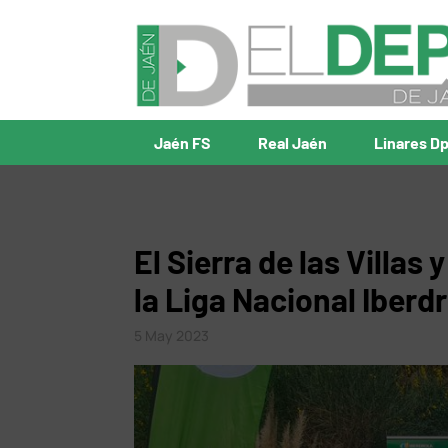
Jaén FS
Real Jaén
Linares D
El Sierra de las Villas
la Liga Nacional Iberd
5 May 2023