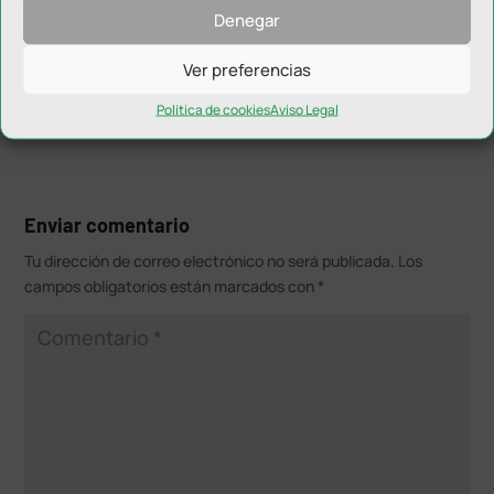
Denegar
el traslado hasta la instalación correrá por cuenta del
centro educativo en cuestión.
Ver preferencias
Política de cookies
Aviso Legal
Enviar comentario
Tu dirección de correo electrónico no será publicada.
Los
campos obligatorios están marcados con
*