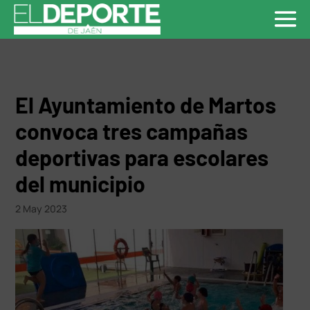
El Ayuntamiento de Martos
convoca tres campañas
deportivas para escolares
del municipio
2 May 2023