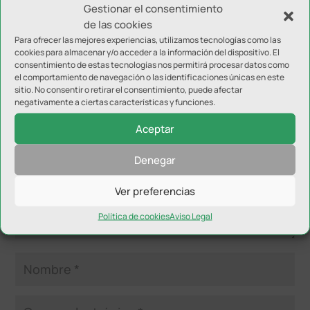
Gestionar el consentimiento
de las cookies
Para ofrecer las mejores experiencias, utilizamos tecnologías como las
cookies para almacenar y/o acceder a la información del dispositivo. El
consentimiento de estas tecnologías nos permitirá procesar datos como
Enviar comentario
el comportamiento de navegación o las identificaciones únicas en este
Tu dirección de correo electrónico no será publicada.
Los
sitio. No consentir o retirar el consentimiento, puede afectar
negativamente a ciertas características y funciones.
campos obligatorios están marcados con
*
Aceptar
Denegar
Ver preferencias
Política de cookies
Aviso Legal