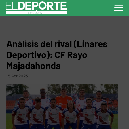
Análisis del rival (Linares
Deportivo): CF Rayo
Majadahonda
15 Abr 2023