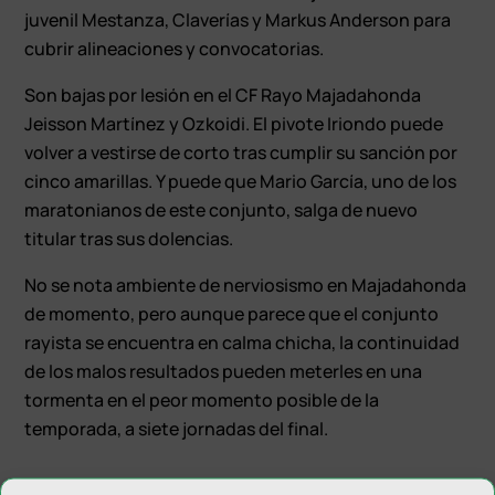
juvenil Mestanza, Claverías y Markus Anderson para
cubrir alineaciones y convocatorias.
Son bajas por lesión en el CF Rayo Majadahonda
Jeisson Martínez y Ozkoidi. El pivote Iriondo puede
volver a vestirse de corto tras cumplir su sanción por
cinco amarillas. Y puede que Mario García, uno de los
maratonianos de este conjunto, salga de nuevo
titular tras sus dolencias.
No se nota ambiente de nerviosismo en Majadahonda
de momento, pero aunque parece que el conjunto
rayista se encuentra en calma chicha, la continuidad
de los malos resultados pueden meterles en una
tormenta en el peor momento posible de la
temporada, a siete jornadas del final.