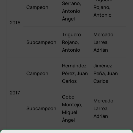
Serrano,
Campeón
Rojano,
Antonio
Antonio
Ángel
2016
Triguero
Mercado
Subcampeón
Rojano,
Larrea,
Antonio
Adrián
Hernández
Jiménez
Campeón
Pérez, Juan
Peña, Juan
Carlos
Carlos
2017
Cobo
Mercado
Montejo,
Subcampeón
Larrea,
Miguel
Adrián
Ángel