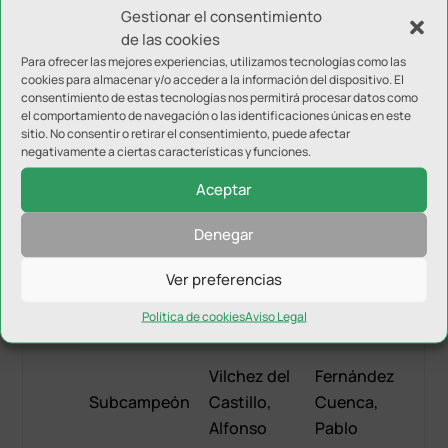
Barruz
Gestionar el consentimiento
Fernández
Serrano,
de las cookies
Campeón
Cuenca,
Antonio
Para ofrecer las mejores experiencias, utilizamos tecnologías como las
Pablo
cookies para almacenar y/o acceder a la información del dispositivo. El
Ángel
consentimiento de estas tecnologías nos permitirá procesar datos como
2018
el comportamiento de navegación o las identificaciones únicas en este
sitio. No consentir o retirar el consentimiento, puede afectar
González
Bazo
negativamente a ciertas características y funciones.
Subcampeón
García,
Castillo,
Aceptar
Francisco
Alejandro
Denegar
Barruz
Jiménez
Serrano,
Ver preferencias
Campeón
Peña, Juan
Antonio
Carlos
Política de cookies
Aviso Legal
Ángel
2019
Vilchez del
Fernández
Subcampeón
Castillo,
Cuenca,
Alfonso
Pablo