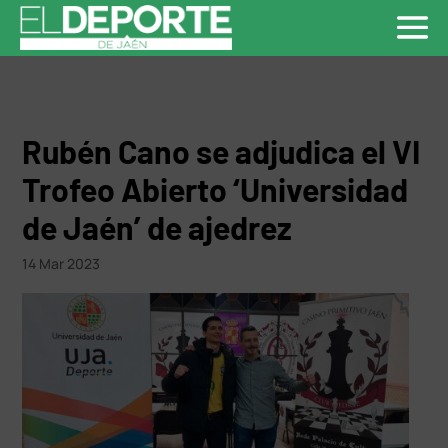
Rubén Cano se adjudica el VI
Trofeo Abierto ‘Universidad
de Jaén’ de ajedrez
14 Mar 2023