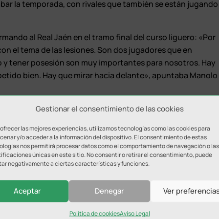
bar la temporada, con rivales que también se están jugando
mando al Real Jaén en el tramo final del curso liguero: «Por
on el tema de las lesiones. Son dos jugadores que en
go y tener posesión son muy importantes para nosotros. Hay
etido bien. Hay que mirar hacia delante», apuntaba Manolo
Gestionar el consentimiento de las cookies
irió al apoyo de los numerosos seguidores en tierras
se le puede poner ni un pero. Los noventa minutos han
 ofrecer las mejores experiencias, utilizamos tecnologías como las cookies para
losos de la afición que tenemos».
enar y/o acceder a la información del dispositivo. El consentimiento de estas
ologías nos permitirá procesar datos como el comportamiento de navegación o las
ificaciones únicas en este sitio. No consentir o retirar el consentimiento, puede
tar negativamente a ciertas características y funciones.
Aceptar
Denegar
Ver preferencia
Política de cookies
Aviso Legal