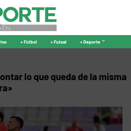
ptvo
+ Fútbol
+ Futsal
+ Deporte
rontar lo que queda de la misma
ra»