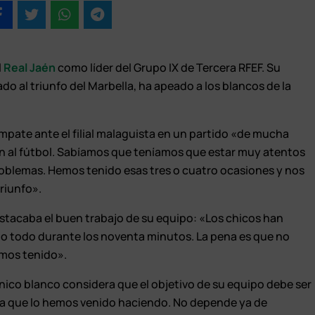
l
Real Jaén
como líder del Grupo IX de Tercera RFEF. Su
ado al triunfo del Marbella, ha apeado a los blancos de la
mpate ante el filial malaguista en un partido «de mucha
en al fútbol. Sabíamos que teníamos que estar muy atentos
oblemas. Hemos tenido esas tres o cuatro ocasiones y nos
triunfo».
stacaba el buen trabajo de su equipo: «Los chicos han
do todo durante los noventa minutos. La pena es que no
mos tenido».
écnico blanco considera que el objetivo de su equipo debe ser
ra que lo hemos venido haciendo. No depende ya de