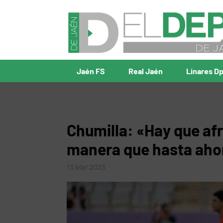
Jaén FS
Real Jaén
Linares D
Chumilla: «Hay que af
manera que hasta aho
13 Mar 2023