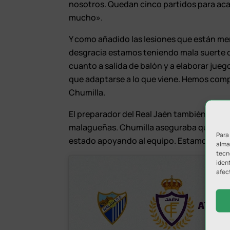
nosotros. Quedan cinco partidos para aca
mucho».
Y como añadido las lesiones que están mer
desgracia estamos teniendo mala suerte c
cuanto a salida de balón y a elaborar jue
que adaptarse a lo que viene. Hemos comp
Chumilla.
El preparador del Real Jaén también se ref
malagueñas. Chumilla aseguraba que «no 
Para
estado apoyando al equipo. Estamos orgul
almac
tecn
ident
afec