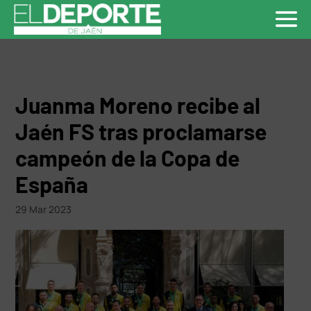
Juanma Moreno recibe al
Jaén FS tras proclamarse
campeón de la Copa de
España
29 Mar 2023