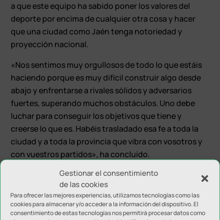
a que este equipo ha sabido poner los valores del
deporte por encima de cualquier otra cosa y hacer
que una ciudad como Jaén tenga notoriedad y
proyección nacional.
«Nos sentimos muy orgullosos de todo lo que estáis
haciendo porque es muy difícil construir algo desde
abajo y enfrentarse a rivales sólidos y adversarios
fuertes, superando muchos obstáculos. Uno debe
luchar para conseguir los objetivos que tiene y
creerse lo que es. Habéis trasladado esa fe a toda la
ciudad y a toda la provincia que vibra con vosotros y
con vuestros partidos», ha concluido.
Gestionar el consentimiento
de las cookies
Para ofrecer las mejores experiencias, utilizamos tecnologías como las
cookies para almacenar y/o acceder a la información del dispositivo. El
consentimiento de estas tecnologías nos permitirá procesar datos como