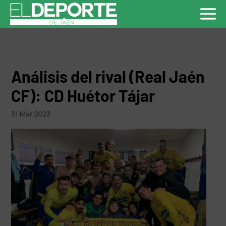
Análisis del rival (Real Jaén
CF): CD Huétor Tájar
31 Mar 2023