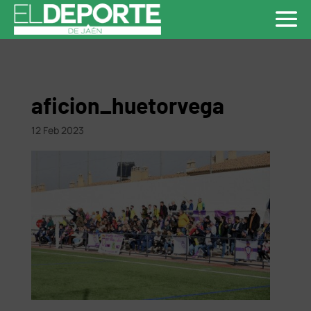
aficion_huetorvega
12 Feb 2023