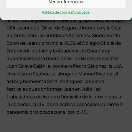
Ver preferencias
están las firmas Alvic, Valeo, Cruzcampo, el grupo
empresarial Luis Piña, el periódico Ideal y Diario Jaén,
Política de cookies
Aviso Legal
la fábrica de galletas en Jaén del grupo SIRO, el Grupo
GEA, Jaencoop, Olivar de Segura e Interóleo y la Caja
Rural de Jaén; las entidades Aprompsi, Síndrome de
Down de Jaén y provincia, ALES, el Colegio Oficial de
Enfermería de Jaén y la Academia de Guardias y
Suboficiales de la Guardia Civil de Baeza; el escritor
Juan Eslava Galán, el cocinero Pedro Sánchez, la UJA,
el cantante Raphael, el abogado Manuel Medina, el
actor y humorista Santi Rodríguez, los cinco
festivales que conforman Jaén en Julio, las
trabajadoras de Ayuda a Domicilio de la provincia y a
la sociedad civil y los colectivos esenciales durante la
pandemia provocada por el covid-19.